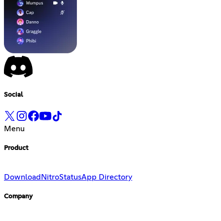
Social
Menu
Product
Download
Nitro
Status
App Directory
Company