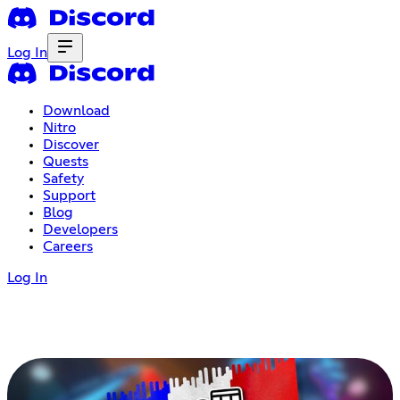
Log In
Download
Nitro
Discover
Quests
Safety
Support
Blog
Developers
Careers
Log In