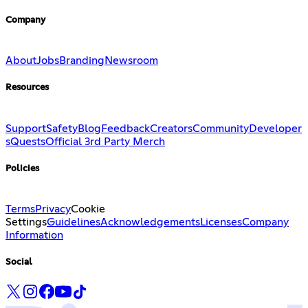
Company
About
Jobs
Branding
Newsroom
Resources
Support
Safety
Blog
Feedback
Creators
Community
Developer
s
Quests
Official 3rd Party Merch
Policies
Terms
Privacy
Cookie
Settings
Guidelines
Acknowledgements
Licenses
Company
Information
Social