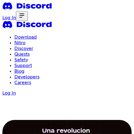
Log In
Download
Nitro
Discover
Quests
Safety
Support
Blog
Developers
Careers
Log In