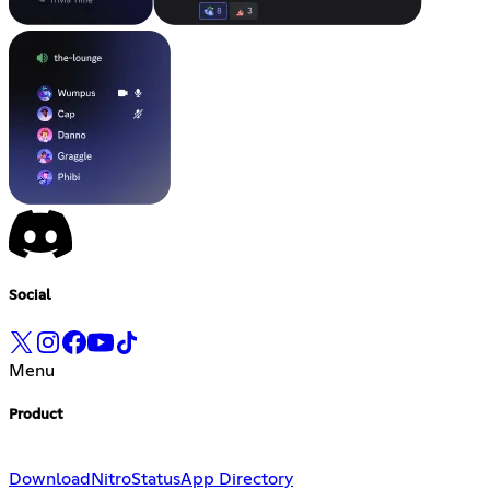
Social
Menu
Product
Download
Nitro
Status
App Directory