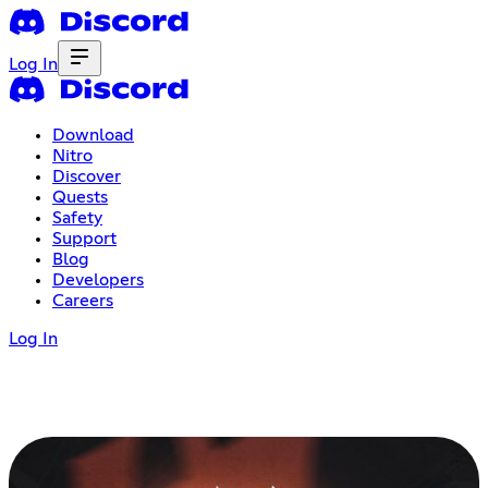
Log In
Download
Nitro
Discover
Quests
Safety
Support
Blog
Developers
Careers
Log In