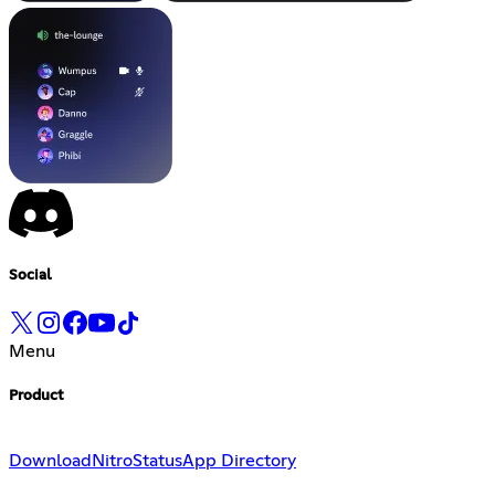
Social
Menu
Product
Download
Nitro
Status
App Directory