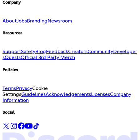
Company
About
Jobs
Branding
Newsroom
Resources
Support
Safety
Blog
Feedback
Creators
Community
Developer
s
Quests
Official 3rd Party Merch
Policies
Terms
Privacy
Cookie
Settings
Guidelines
Acknowledgements
Licenses
Company
Information
Social