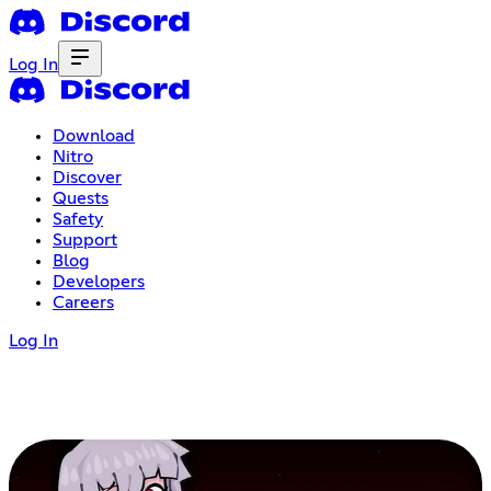
Log In
Download
Nitro
Discover
Quests
Safety
Support
Blog
Developers
Careers
Log In