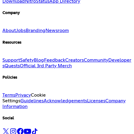
Download
Nitro
Status
App Directory
Company
About
Jobs
Branding
Newsroom
Resources
Support
Safety
Blog
Feedback
Creators
Community
Developer
s
Quests
Official 3rd Party Merch
Policies
Terms
Privacy
Cookie
Settings
Guidelines
Acknowledgements
Licenses
Company
Information
Social