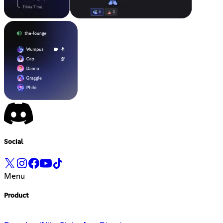
Social
Menu
Product