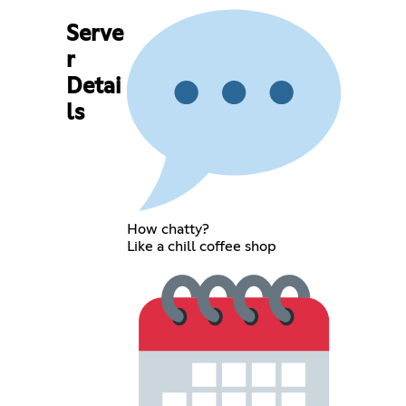
Serve
r
Detai
ls
How chatty?
Like a chill coffee shop