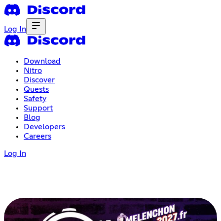
Log In
Download
Nitro
Discover
Quests
Safety
Support
Blog
Developers
Careers
Log In