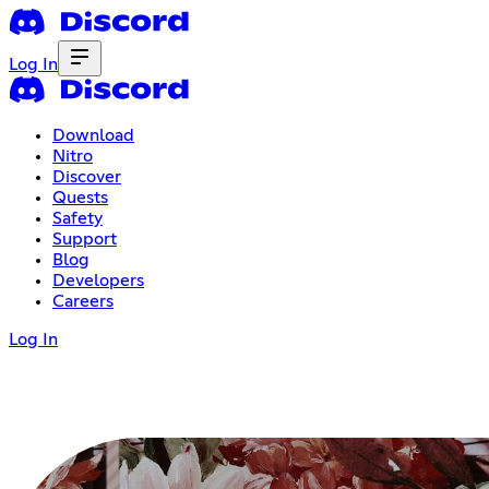
Log In
Download
Nitro
Discover
Quests
Safety
Support
Blog
Developers
Careers
Log In