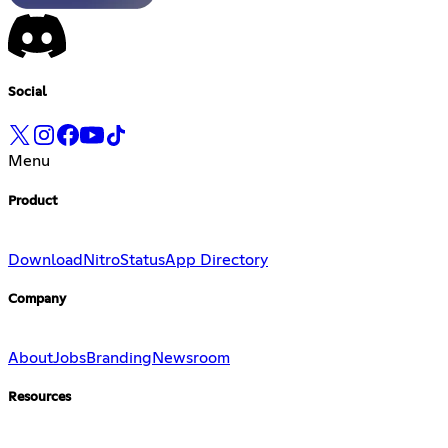
Social
Menu
Product
Download
Nitro
Status
App Directory
Company
About
Jobs
Branding
Newsroom
Resources