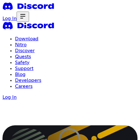
Log In
Download
Nitro
Discover
Quests
Safety
Support
Blog
Developers
Careers
Log In