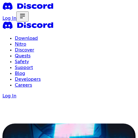
Log In
Download
Nitro
Discover
Quests
Safety
Support
Blog
Developers
Careers
Log In