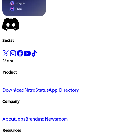
Social
Menu
Product
Download
Nitro
Status
App Directory
Company
About
Jobs
Branding
Newsroom
Resources