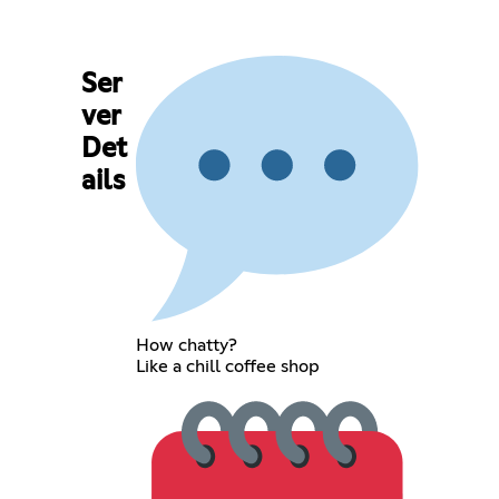
Ser
ver
Det
ails
How chatty?
Like a chill coffee shop