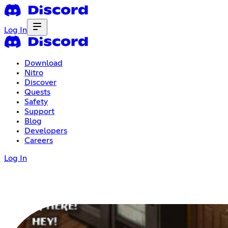
Log In
Download
Nitro
Discover
Quests
Safety
Support
Blog
Developers
Careers
Log In