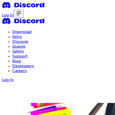
Log In
Download
Nitro
Discover
Quests
Safety
Support
Blog
Developers
Careers
Log In