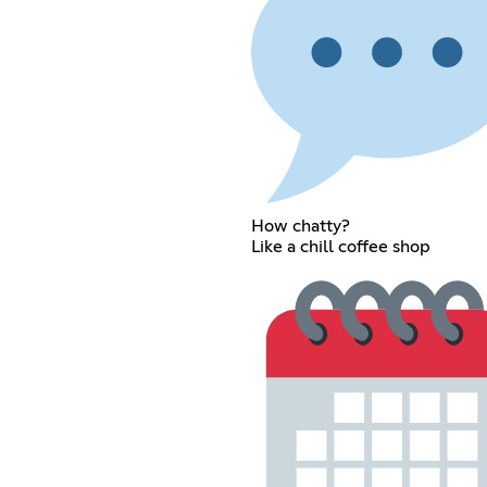
How chatty?
Like a chill coffee shop