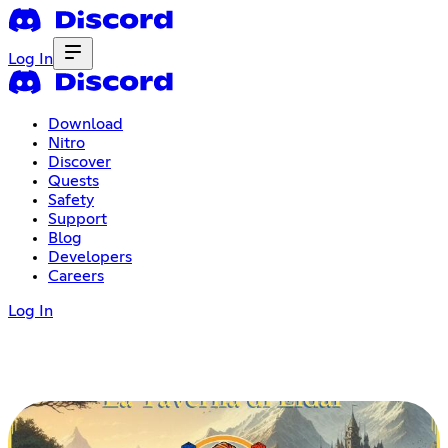
Log In
Download
Nitro
Discover
Quests
Safety
Support
Blog
Developers
Careers
Log In