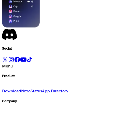
Social
Menu
Product
Download
Nitro
Status
App Directory
Company