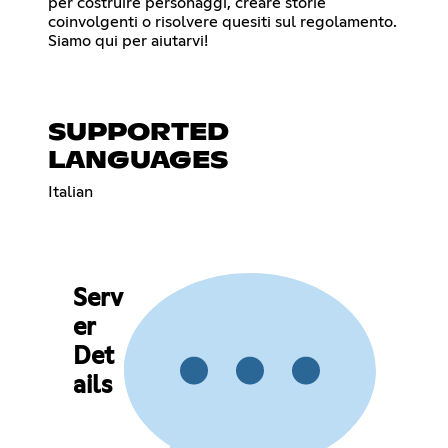
per costruire personaggi, creare storie
coinvolgenti o risolvere quesiti sul regolamento.
Siamo qui per aiutarvi!
SUPPORTED
LANGUAGES
Italian
Serv
er
Det
ails