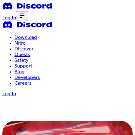
Log In
Download
Nitro
Discover
Quests
Safety
Support
Blog
Developers
Careers
Log In