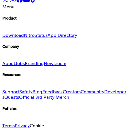
Menu
Product
Download
Nitro
Status
App Directory
Company
About
Jobs
Branding
Newsroom
Resources
Support
Safety
Blog
Feedback
Creators
Community
Developer
s
Quests
Official 3rd Party Merch
Policies
Terms
Privacy
Cookie