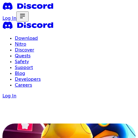
Log In
Download
Nitro
Discover
Quests
Safety
Support
Blog
Developers
Careers
Log In