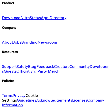
Product
Download
Nitro
Status
App Directory
Company
About
Jobs
Branding
Newsroom
Resources
Support
Safety
Blog
Feedback
Creators
Community
Developer
s
Quests
Official 3rd Party Merch
Policies
Terms
Privacy
Cookie
Settings
Guidelines
Acknowledgements
Licenses
Company
Information