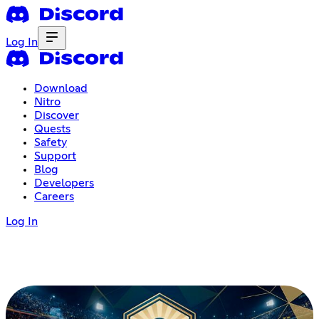
Log In
Download
Nitro
Discover
Quests
Safety
Support
Blog
Developers
Careers
Log In