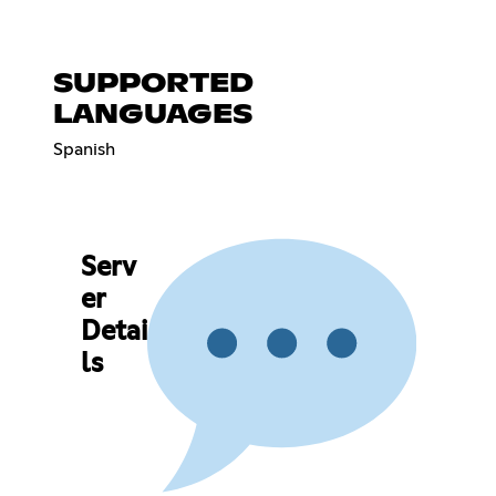
SUPPORTED
LANGUAGES
Spanish
Serv
er
Detai
ls