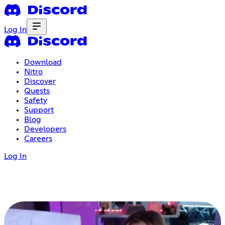
Log In
Download
Nitro
Discover
Quests
Safety
Support
Blog
Developers
Careers
Log In