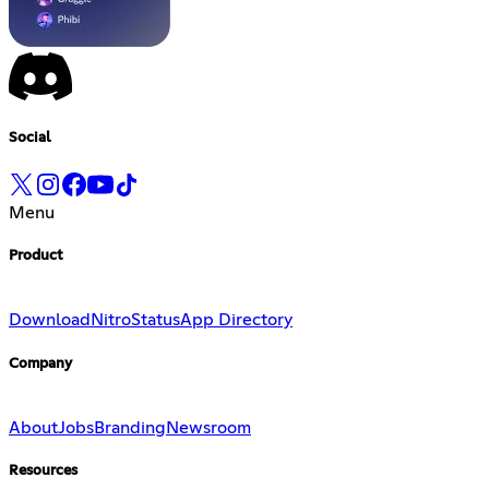
Social
Menu
Product
Download
Nitro
Status
App Directory
Company
About
Jobs
Branding
Newsroom
Resources