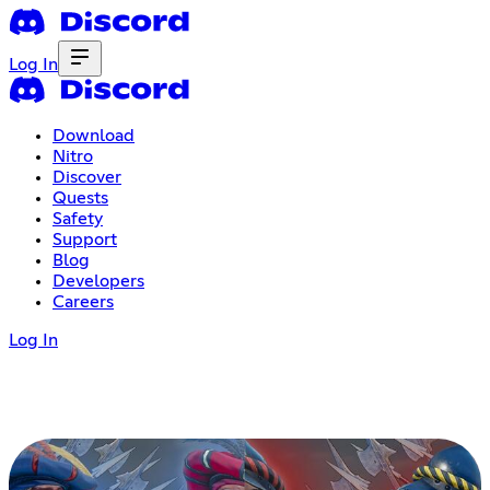
Log In
Download
Nitro
Discover
Quests
Safety
Support
Blog
Developers
Careers
Log In