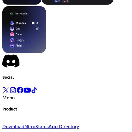
Social
Menu
Product
Download
Nitro
Status
App Directory