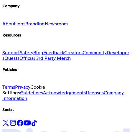
Company
About
Jobs
Branding
Newsroom
Resources
Support
Safety
Blog
Feedback
Creators
Community
Developer
s
Quests
Official 3rd Party Merch
Policies
Terms
Privacy
Cookie
Settings
Guidelines
Acknowledgements
Licenses
Company
Information
Social