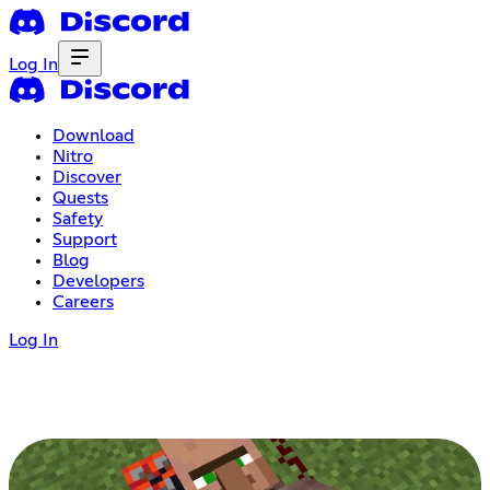
Log In
Download
Nitro
Discover
Quests
Safety
Support
Blog
Developers
Careers
Log In