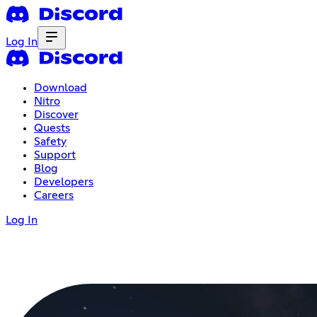
Log In
Download
Nitro
Discover
Quests
Safety
Support
Blog
Developers
Careers
Log In