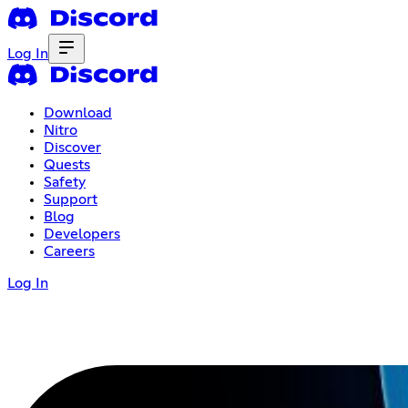
Log In
Download
Nitro
Discover
Quests
Safety
Support
Blog
Developers
Careers
Log In