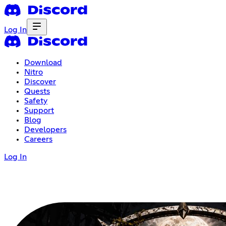
Log In
Download
Nitro
Discover
Quests
Safety
Support
Blog
Developers
Careers
Log In