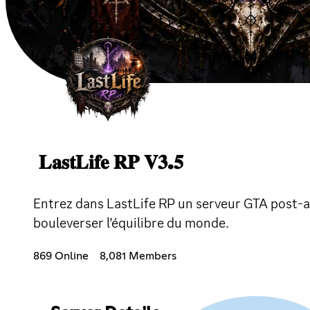
𝐋𝐚𝐬𝐭𝐋𝐢𝐟𝐞 𝐑𝐏 𝐕𝟑.𝟓
Entrez dans LastLife RP un serveur GTA post-a
bouleverser l’équilibre du monde.
869 Online
8,081 Members