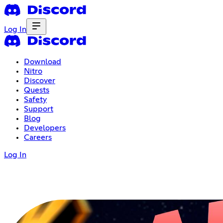
Log In
Download
Nitro
Discover
Quests
Safety
Support
Blog
Developers
Careers
Log In