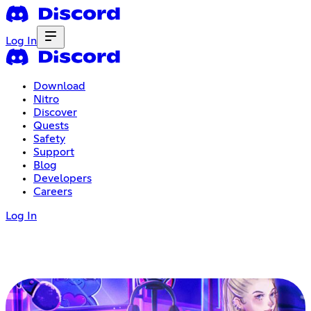
Log In
Download
Nitro
Discover
Quests
Safety
Support
Blog
Developers
Careers
Log In