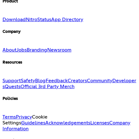
Product
Download
Nitro
Status
App Directory
Company
About
Jobs
Branding
Newsroom
Resources
Support
Safety
Blog
Feedback
Creators
Community
Developer
s
Quests
Official 3rd Party Merch
Policies
Terms
Privacy
Cookie
Settings
Guidelines
Acknowledgements
Licenses
Company
Information