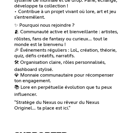
système de monnaie et de drop. Parie, échange,
développe ta collection !
• Contribue à un projet vivant où lore, art et jeu
s'entremêlent.
✨ Pourquoi nous rejoindre ?
🫂 Communauté active et bienveillante : artistes,
rôlistes, fans de fantasy ou curieux… tout le
monde est le bienvenu !
🎉 Événements réguliers : LoL, création, théorie,
quiz, défis créatifs, narratifs.
🛠️ Organisation claire, rôles personnalisés,
dashboard stylisé.
💎 Monnaie communautaire pour récompenser
ton engagement.
📚 Lore en perpétuelle évolution que tu peux
influencer.
"Stratège du Nexus ou rêveur du Nexus
Originel… ta place est ici."