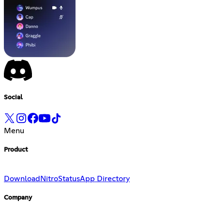
Social
Menu
Product
Download
Nitro
Status
App Directory
Company