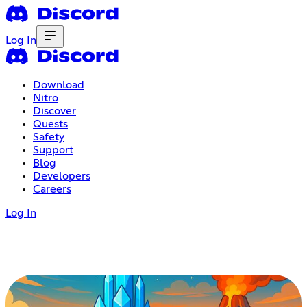
Log In
Download
Nitro
Discover
Quests
Safety
Support
Blog
Developers
Careers
Log In