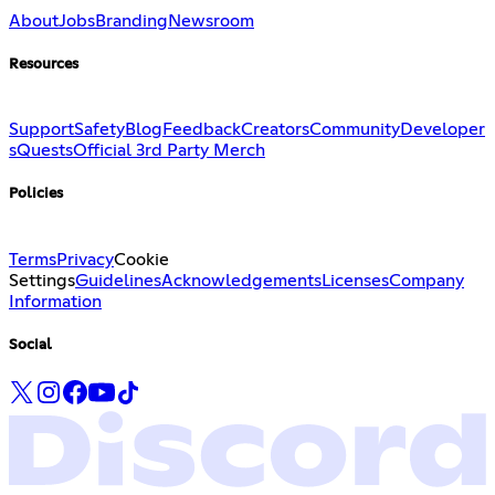
About
Jobs
Branding
Newsroom
Resources
Support
Safety
Blog
Feedback
Creators
Community
Developer
s
Quests
Official 3rd Party Merch
Policies
Terms
Privacy
Cookie
Settings
Guidelines
Acknowledgements
Licenses
Company
Information
Social