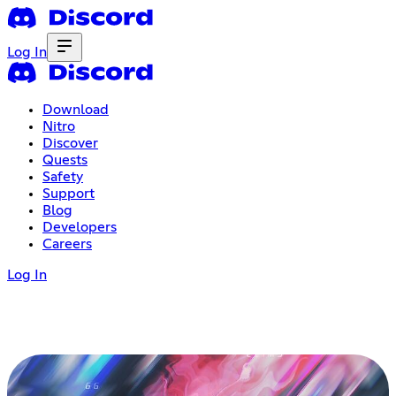
Log In
Download
Nitro
Discover
Quests
Safety
Support
Blog
Developers
Careers
Log In