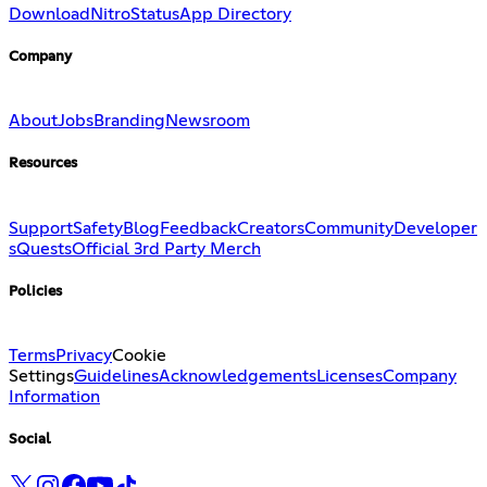
Download
Nitro
Status
App Directory
Company
About
Jobs
Branding
Newsroom
Resources
Support
Safety
Blog
Feedback
Creators
Community
Developer
s
Quests
Official 3rd Party Merch
Policies
Terms
Privacy
Cookie
Settings
Guidelines
Acknowledgements
Licenses
Company
Information
Social