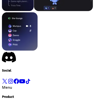
Social
Menu
Product