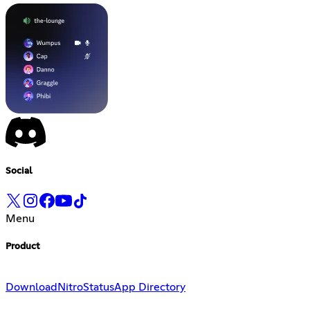
Social
Menu
Product
Download
Nitro
Status
App Directory