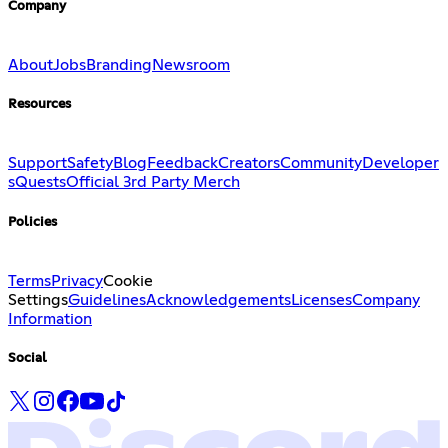
Company
About
Jobs
Branding
Newsroom
Resources
Support
Safety
Blog
Feedback
Creators
Community
Developer
s
Quests
Official 3rd Party Merch
Policies
Terms
Privacy
Cookie
Settings
Guidelines
Acknowledgements
Licenses
Company
Information
Social