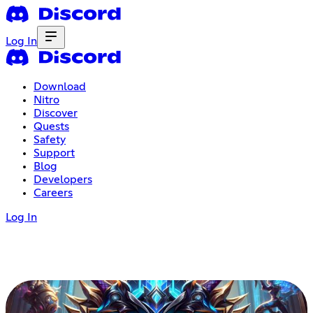
Log In
Download
Nitro
Discover
Quests
Safety
Support
Blog
Developers
Careers
Log In