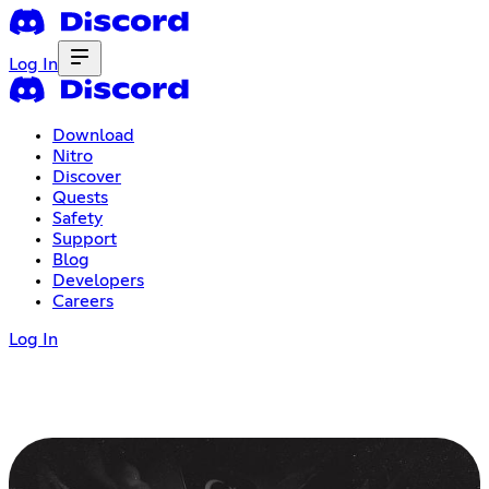
Log In
Download
Nitro
Discover
Quests
Safety
Support
Blog
Developers
Careers
Log In