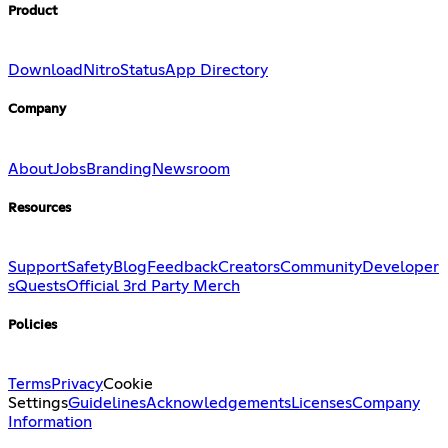
Product
Download
Nitro
Status
App Directory
Company
About
Jobs
Branding
Newsroom
Resources
Support
Safety
Blog
Feedback
Creators
Community
Developer
s
Quests
Official 3rd Party Merch
Policies
Terms
Privacy
Cookie
Settings
Guidelines
Acknowledgements
Licenses
Company
Information