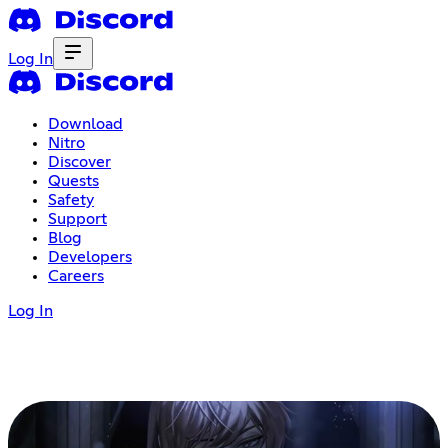
Log In
Download
Nitro
Discover
Quests
Safety
Support
Blog
Developers
Careers
Log In