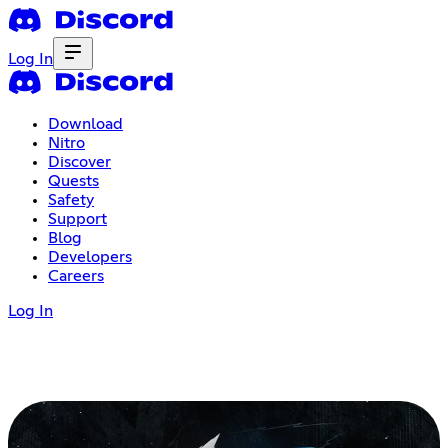
Log In
Download
Nitro
Discover
Quests
Safety
Support
Blog
Developers
Careers
Log In