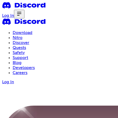
Log In
Download
Nitro
Discover
Quests
Safety
Support
Blog
Developers
Careers
Log In