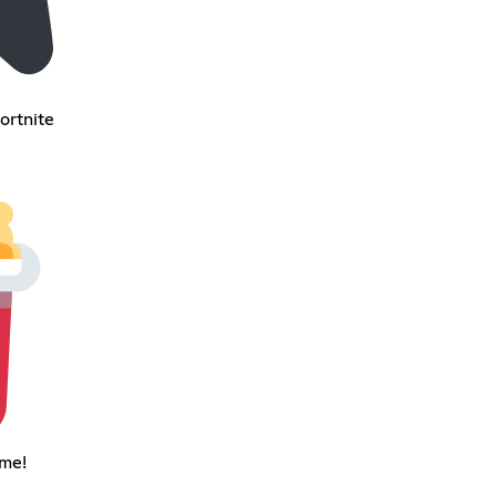
ortnite
ime!