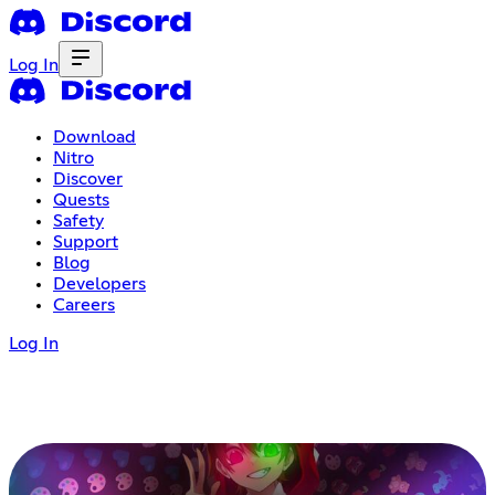
Log In
Download
Nitro
Discover
Quests
Safety
Support
Blog
Developers
Careers
Log In