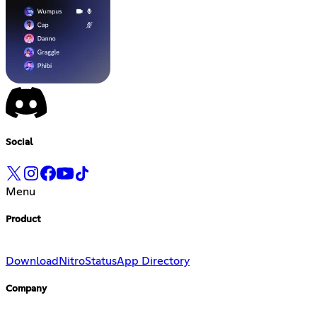
Social
Menu
Product
Download
Nitro
Status
App Directory
Company