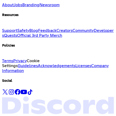
About
Jobs
Branding
Newsroom
Resources
Support
Safety
Blog
Feedback
Creators
Community
Developer
s
Quests
Official 3rd Party Merch
Policies
Terms
Privacy
Cookie
Settings
Guidelines
Acknowledgements
Licenses
Company
Information
Social