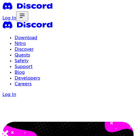
Log In
Download
Nitro
Discover
Quests
Safety
Support
Blog
Developers
Careers
Log In