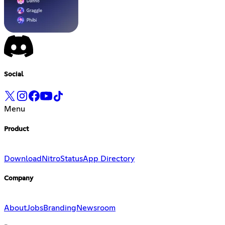
Social
Menu
Product
Download
Nitro
Status
App Directory
Company
About
Jobs
Branding
Newsroom