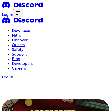
Log In
Download
Nitro
Discover
Quests
Safety
Support
Blog
Developers
Careers
Log In