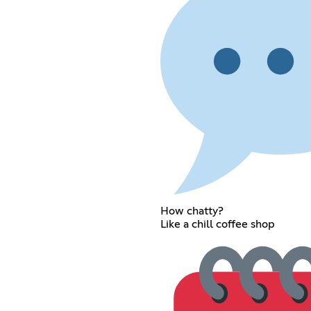
How chatty?
Like a chill coffee shop