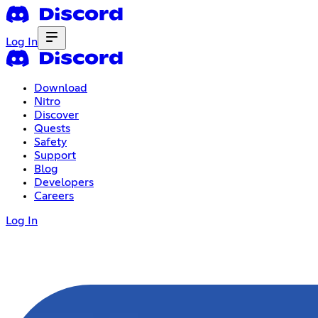
Log In
Download
Nitro
Discover
Quests
Safety
Support
Blog
Developers
Careers
Log In