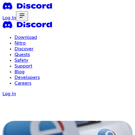
Log In
Download
Nitro
Discover
Quests
Safety
Support
Blog
Developers
Careers
Log In