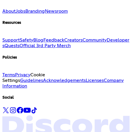
About
Jobs
Branding
Newsroom
Resources
Support
Safety
Blog
Feedback
Creators
Community
Developer
s
Quests
Official 3rd Party Merch
Policies
Terms
Privacy
Cookie
Settings
Guidelines
Acknowledgements
Licenses
Company
Information
Social