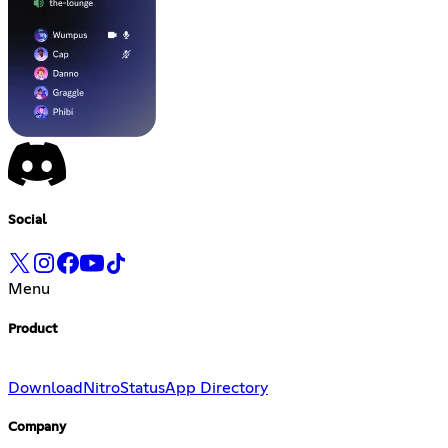
Social
Menu
Product
Download
Nitro
Status
App Directory
Company