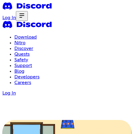
Log In
Download
Nitro
Discover
Quests
Safety
Support
Blog
Developers
Careers
Log In