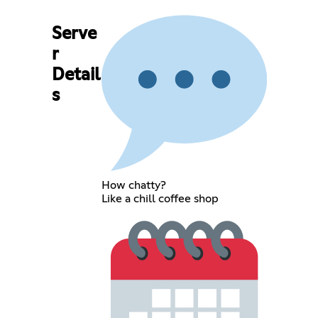
Serve
r
Detail
s
How chatty?
Like a chill coffee shop