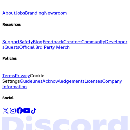
About
Jobs
Branding
Newsroom
Resources
Support
Safety
Blog
Feedback
Creators
Community
Developer
s
Quests
Official 3rd Party Merch
Policies
Terms
Privacy
Cookie
Settings
Guidelines
Acknowledgements
Licenses
Company
Information
Social