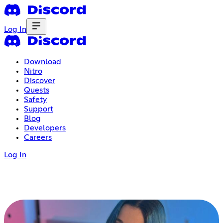
Log In
Download
Nitro
Discover
Quests
Safety
Support
Blog
Developers
Careers
Log In