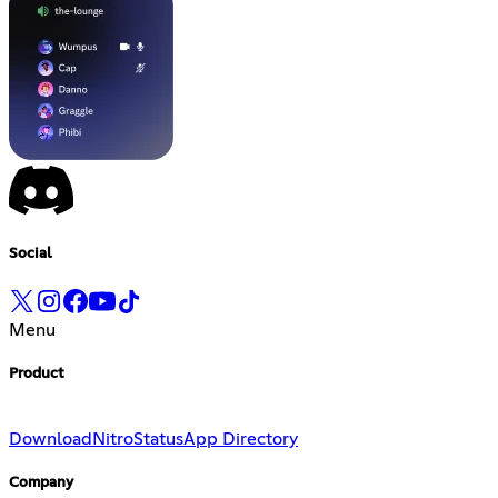
Social
Menu
Product
Download
Nitro
Status
App Directory
Company