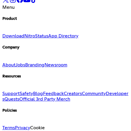
Menu
Product
Download
Nitro
Status
App Directory
Company
About
Jobs
Branding
Newsroom
Resources
Support
Safety
Blog
Feedback
Creators
Community
Developer
s
Quests
Official 3rd Party Merch
Policies
Terms
Privacy
Cookie