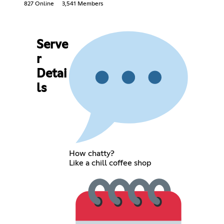
827 Online
3,541 Members
Serve
r
Detai
ls
How chatty?
Like a chill coffee shop