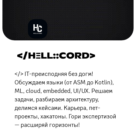
</HΞLL::CORD>
</> IT-преисподняя без догм!
Обсуждаем языки (от ASM до Kotlin),
ML, cloud, embedded, UI/UX. Решаем
задачи, разбираем архитектуру,
делимся кейсами. Карьера, пет-
проекты, хакатоны. Гори экспертизой
— расширяй горизонты!