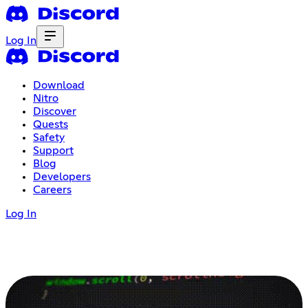
Log In
Download
Nitro
Discover
Quests
Safety
Support
Blog
Developers
Careers
Log In