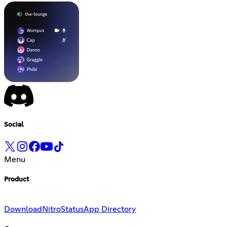
Social
Menu
Product
Download
Nitro
Status
App Directory