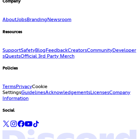
Company
About
Jobs
Branding
Newsroom
Resources
Support
Safety
Blog
Feedback
Creators
Community
Developer
s
Quests
Official 3rd Party Merch
Policies
Terms
Privacy
Cookie
Settings
Guidelines
Acknowledgements
Licenses
Company
Information
Social