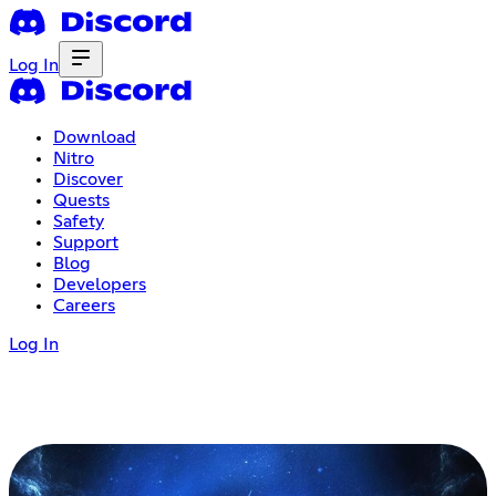
Log In
Download
Nitro
Discover
Quests
Safety
Support
Blog
Developers
Careers
Log In