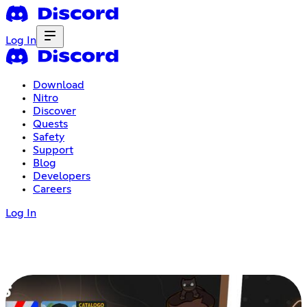
Log In
Download
Nitro
Discover
Quests
Safety
Support
Blog
Developers
Careers
Log In