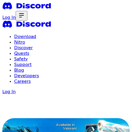
Log In
Download
Nitro
Discover
Quests
Safety
Support
Blog
Developers
Careers
Log In