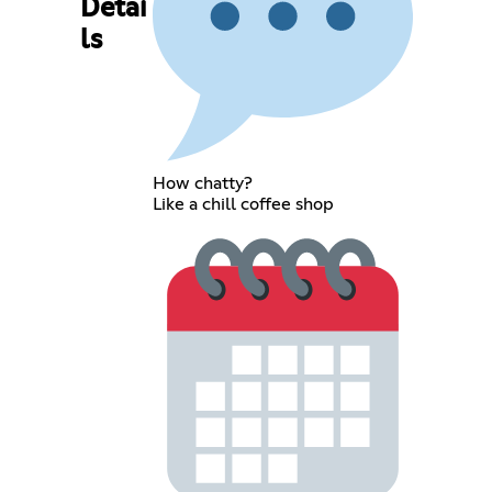
Detai
ls
How chatty?
Like a chill coffee shop