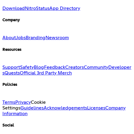
Download
Nitro
Status
App Directory
Company
About
Jobs
Branding
Newsroom
Resources
Support
Safety
Blog
Feedback
Creators
Community
Developer
s
Quests
Official 3rd Party Merch
Policies
Terms
Privacy
Cookie
Settings
Guidelines
Acknowledgements
Licenses
Company
Information
Social