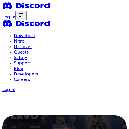
Log In
Download
Nitro
Discover
Quests
Safety
Support
Blog
Developers
Careers
Log In