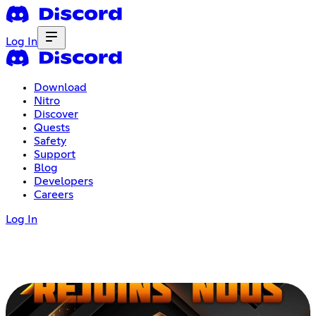
Log In
Download
Nitro
Discover
Quests
Safety
Support
Blog
Developers
Careers
Log In