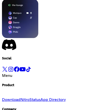
Social
Menu
Product
Download
Nitro
Status
App Directory
Company