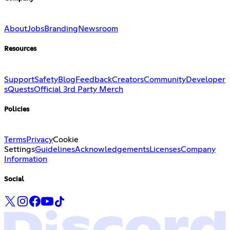
About
Jobs
Branding
Newsroom
Resources
Support
Safety
Blog
Feedback
Creators
Community
Developer
s
Quests
Official 3rd Party Merch
Policies
Terms
Privacy
Cookie
Settings
Guidelines
Acknowledgements
Licenses
Company
Information
Social