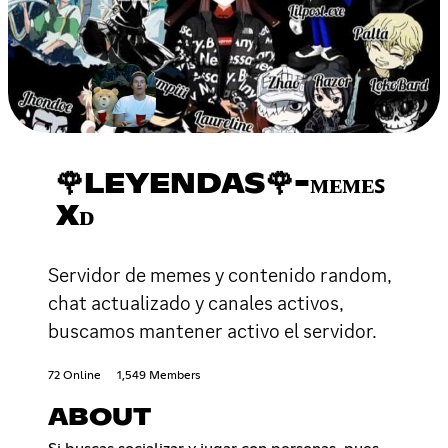
🌹LEYENDAS🌹-ᴍᴇᴍᴇꜱ
Xᴅ
Servidor de memes y contenido random,
chat actualizado y canales activos,
buscamos mantener activo el servidor.
72 Online
1,549 Members
ABOUT