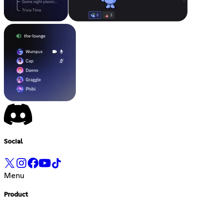
Social
Menu
Product