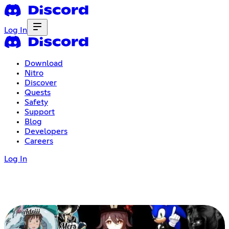
Log In
Download
Nitro
Discover
Quests
Safety
Support
Blog
Developers
Careers
Log In