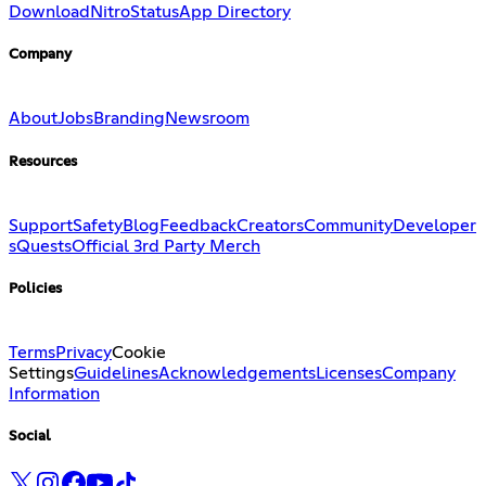
Download
Nitro
Status
App Directory
Company
About
Jobs
Branding
Newsroom
Resources
Support
Safety
Blog
Feedback
Creators
Community
Developer
s
Quests
Official 3rd Party Merch
Policies
Terms
Privacy
Cookie
Settings
Guidelines
Acknowledgements
Licenses
Company
Information
Social