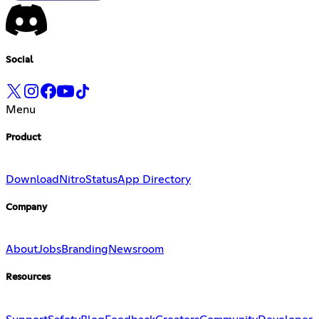
Social
Menu
Product
Download
Nitro
Status
App Directory
Company
About
Jobs
Branding
Newsroom
Resources