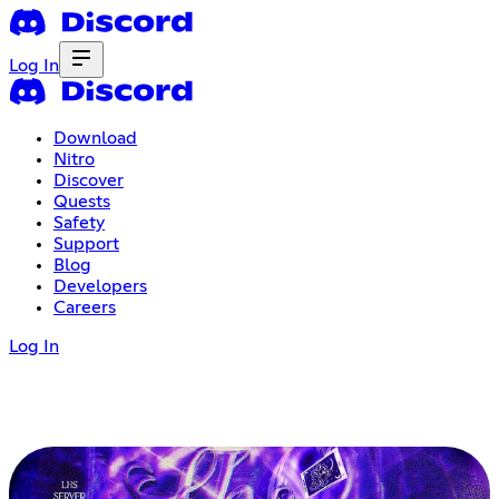
Log In
Download
Nitro
Discover
Quests
Safety
Support
Blog
Developers
Careers
Log In