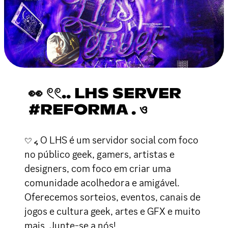
👀 𓏲𓏲.. LHS SERVER
#REFORMA . ও
𔘓 ៹ O LHS é um servidor social com foco
no público geek, gamers, artistas e
designers, com foco em criar uma
comunidade acolhedora e amigável.
Oferecemos sorteios, eventos, canais de
jogos e cultura geek, artes e GFX e muito
mais. Junte-se a nós!