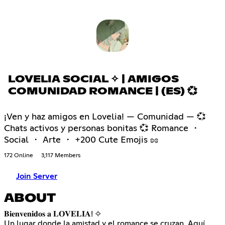
LOVELIA SOCIAL ✧ | AMIGOS
COMUNIDAD ROMANCE | (ES) 💞
¡Ven y haz amigos en Lovelia! — Comunidad — 💞
Chats activos y personas bonitas 💞 Romance ・
Social ・ Arte ・ +200 Cute Emojis ʚɞ
172 Online
3,117 Members
Join Server
ABOUT
𝐁𝐢𝐞𝐧𝐯𝐞𝐧𝐢𝐝𝐨𝐬 𝐚 𝐋𝐎𝐕𝐄𝐋𝐈𝐀! ✧
Un lugar donde la amistad y el romance se cruzan. Aquí