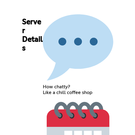
Serve
r
Detail
s
How chatty?
Like a chill coffee shop