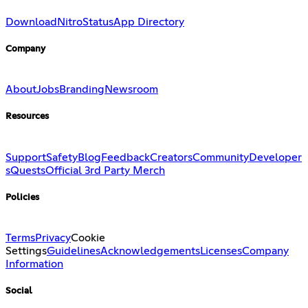
Download
Nitro
Status
App Directory
Company
About
Jobs
Branding
Newsroom
Resources
Support
Safety
Blog
Feedback
Creators
Community
Developer
s
Quests
Official 3rd Party Merch
Policies
Terms
Privacy
Cookie
Settings
Guidelines
Acknowledgements
Licenses
Company
Information
Social