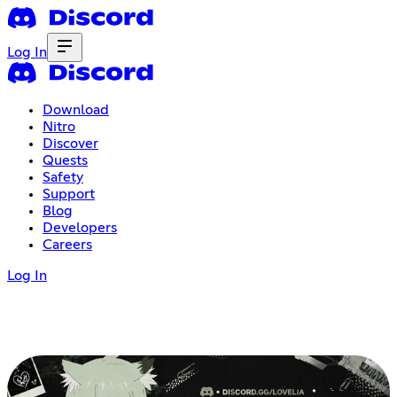
Log In
Download
Nitro
Discover
Quests
Safety
Support
Blog
Developers
Careers
Log In