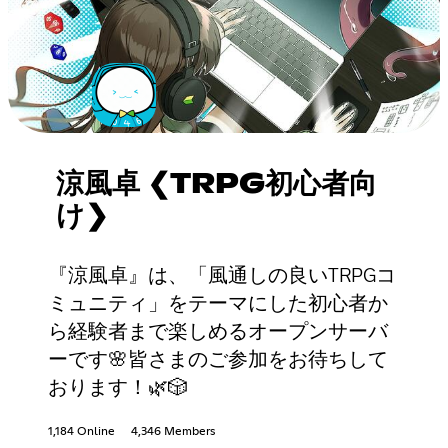
涼風卓 ❮TRPG初心者向
け❯
『涼風卓』は、「風通しの良いTRPGコ
ミュニティ」をテーマにした初心者か
ら経験者まで楽しめるオープンサーバ
ーです🌸皆さまのご参加をお待ちして
おります！🌿🎲
1,184 Online
4,346 Members