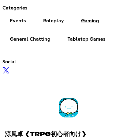
Categories
Events
Roleplay
Gaming
General Chatting
Tabletop Games
Social
涼風卓 ❮TRPG初心者向け❯