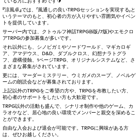
ている方におすすめです🔰
『涼風卓』では、「風通しの良いTRPGセッションを実現する」と
いうテーマのもと、初心者の方が入りやすい雰囲気やイベン
トを提供しています。
サーバー内では、クトゥルフ神話TRPG(6版/7版)やエモクロ
アTRPGの参加募集が多いです。
それ以外にも、シノビガミやソードワールド、マギカロギ
ア、アマデウス、D&D、ダブルクロス、幻想ナラトグラ
フ、虚構侵蝕、1ページTRPG、オリジナルシステムなど、さ
まざまな募集がされています。
更には、マーダーミステリー、ウミガメのスープ、ノベルゲ
ームの朗読会などが募集されております。
上記以外のTRPGをご希望の方や、TRPGを布教したい方、
初心者のサポートをしたい方も大歓迎です。
TRPG以外の活動も盛んで、シナリオ制作や他のゲーム、カ
ラオケなど、居心地の良い環境でメンバーと親交を深めるこ
とができます。
自由な入会および退会が可能です。TRPGに興味がある方
は、ぜひお越しください。