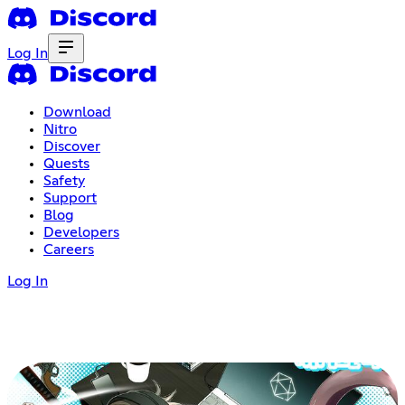
Log In
Download
Nitro
Discover
Quests
Safety
Support
Blog
Developers
Careers
Log In