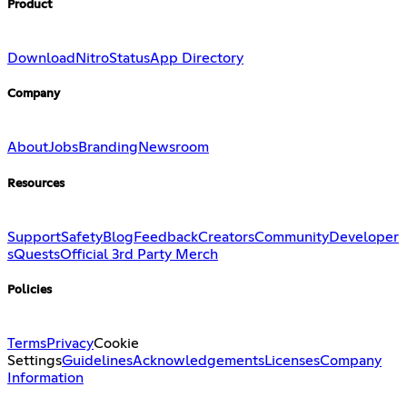
Product
Download
Nitro
Status
App Directory
Company
About
Jobs
Branding
Newsroom
Resources
Support
Safety
Blog
Feedback
Creators
Community
Developer
s
Quests
Official 3rd Party Merch
Policies
Terms
Privacy
Cookie
Settings
Guidelines
Acknowledgements
Licenses
Company
Information