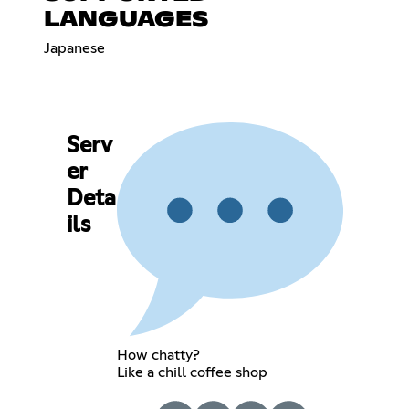
LANGUAGES
Japanese
Serv
er
Deta
ils
How chatty?
Like a chill coffee shop