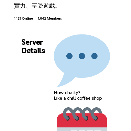
實力、享受遊戲。
1,123 Online
1,842 Members
Server
Details
How chatty?
Like a chill coffee shop