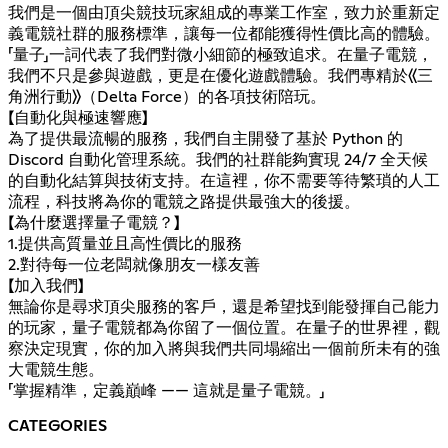
我們是一個由頂尖競技玩家組成的專業工作室，致力於重新定
義電競社群的服務標準，讓每一位都能獲得性價比高的體驗。
「量子」一詞代表了我們對微小細節的極致追求。在量子電競，
我們不只是參與遊戲，更是在優化遊戲體驗。我們專精於《三
角洲行動》（Delta Force）的各項技術陪玩。
【自動化與極速響應】
為了提供最流暢的服務，我們自主開發了基於 Python 的
Discord 自動化管理系統。我們的社群能夠實現 24/7 全天候
的自動化結算與技術支持。在這裡，你不需要等待繁瑣的人工
流程，科技將為你的電競之路提供最強大的後援。
【為什麼選擇量子電競？】
1.提供高質量並且高性價比的服務
2.對待每一位老闆就像朋友一樣友善
【加入我們】
無論你是尋求頂尖服務的客戶，還是希望找到能發揮自己能力
的玩家，量子電競都為你留了一個位置。在量子的世界裡，觀
察決定現實，你的加入將與我們共同塌縮出一個前所未有的強
大電競生態。
「掌握精準，定義巔峰 —— 這就是量子電競。」
CATEGORIES