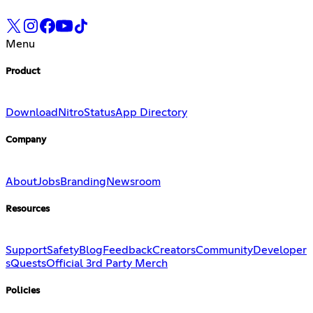
Menu
Product
Download
Nitro
Status
App Directory
Company
About
Jobs
Branding
Newsroom
Resources
Support
Safety
Blog
Feedback
Creators
Community
Developer
s
Quests
Official 3rd Party Merch
Policies