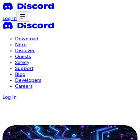
Log In
Download
Nitro
Discover
Quests
Safety
Support
Blog
Developers
Careers
Log In