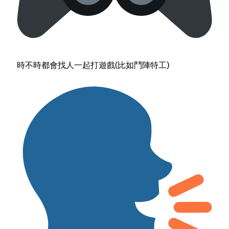
時不時都會找人一起打遊戲(比如鬥陣特工)