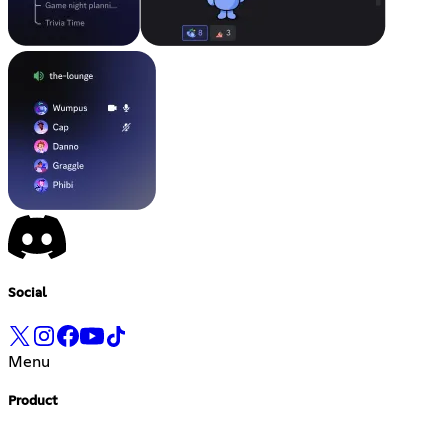
Social
Menu
Product