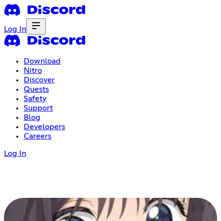
Log In
Download
Nitro
Discover
Quests
Safety
Support
Blog
Developers
Careers
Log In