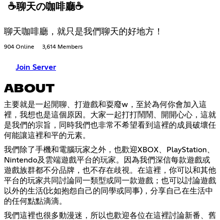
☕聊天の咖啡廳☕
聊天咖啡廳，就只是我們聊天的好地方！
904 Online
3,614 Members
Join Server
ABOUT
主要就是一起閒聊、打遊戲和耍廢w，至於為何你會加入這
裡，我想也是這個原因。大家一起打打鬧鬧、開開心心，這就
是我們的宗旨，同時我們也非常不希望看到這裡的成員破壞任
何能讓這裡和平的元素。
我們除了手機和電腦玩家之外，也歡迎XBOX、PlayStation、
Nintendo及雲端遊戲平台的玩家。因為我們深信每款遊戲或
遊戲族群都不分品牌，也不存在歧視。在這裡，你可以和其他
平台的玩家共同討論同一類型或同一款遊戲；也可以討論遊戲
以外的生活(比如抱怨自己的同學或同事)，分享自己在生活中
的任何點點滴滴。
我們這裡也很多動漫迷，所以也歡迎各位在這裡討論新番、舊