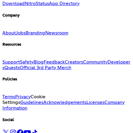
Download
Nitro
Status
App Directory
Company
About
Jobs
Branding
Newsroom
Resources
Support
Safety
Blog
Feedback
Creators
Community
Developer
s
Quests
Official 3rd Party Merch
Policies
Terms
Privacy
Cookie
Settings
Guidelines
Acknowledgements
Licenses
Company
Information
Social