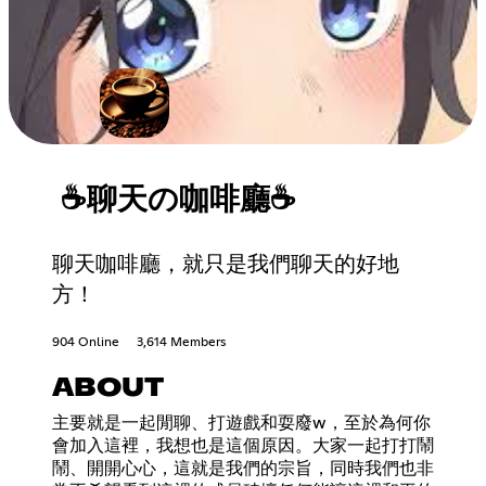
☕聊天の咖啡廳☕
聊天咖啡廳，就只是我們聊天的好地
方！
904 Online
3,614 Members
ABOUT
主要就是一起閒聊、打遊戲和耍廢w，至於為何你
會加入這裡，我想也是這個原因。大家一起打打鬧
鬧、開開心心，這就是我們的宗旨，同時我們也非