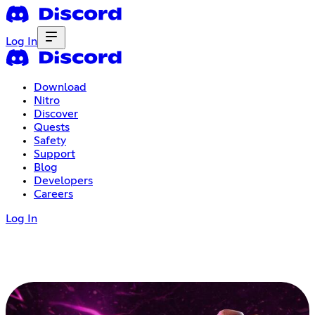
Log In
Download
Nitro
Discover
Quests
Safety
Support
Blog
Developers
Careers
Log In