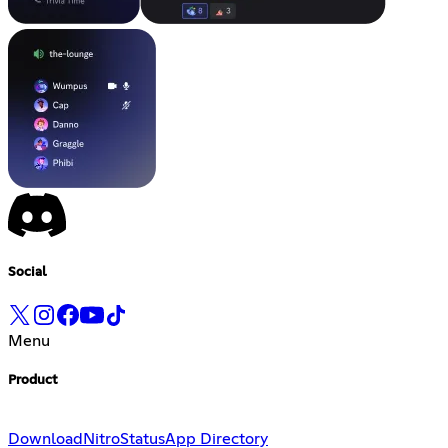
Social
Menu
Product
Download
Nitro
Status
App Directory