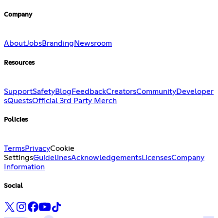
Company
About
Jobs
Branding
Newsroom
Resources
Support
Safety
Blog
Feedback
Creators
Community
Developer
s
Quests
Official 3rd Party Merch
Policies
Terms
Privacy
Cookie
Settings
Guidelines
Acknowledgements
Licenses
Company
Information
Social