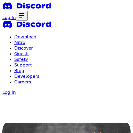
Log In
Download
Nitro
Discover
Quests
Safety
Support
Blog
Developers
Careers
Log In